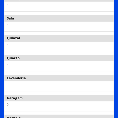
1
Sala
1
Quintal
1
Quarto
1
Lavanderia
1
Garagem
2
Despejo