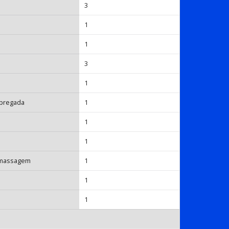
3
1
1
3
1
pregada
1
1
1
omassagem
1
1
1