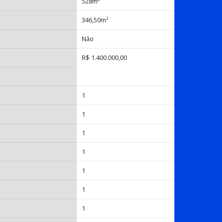
528m²
346,50m²
Não
R$ 1.400.000,00
1
1
1
1
1
1
1